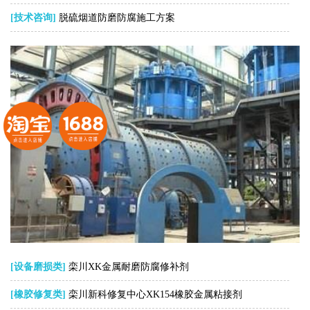
[技术咨询]
脱硫烟道防磨防腐施工方案
[设备磨损类]
栾川XK金属耐磨防腐修补剂
[橡胶修复类]
栾川新科修复中心XK154橡胶金属粘接剂